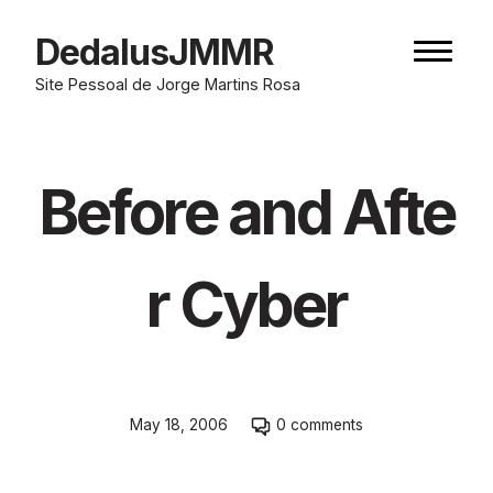
Skip
to
DedalusJMMR
Naviga
content
button
Site Pessoal de Jorge Martins Rosa
Before and Afte
r Cyber
Skip
May 18, 2006
0 comments
to
comment