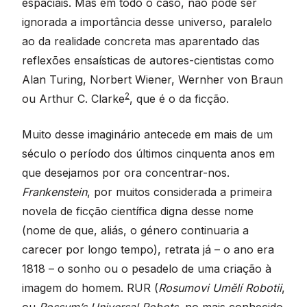
espaciais. Mas em todo o caso, não pode ser
ignorada a importância desse universo, paralelo
ao da realidade concreta mas aparentado das
reflexões ensaísticas de autores-cientistas como
Alan Turing, Norbert Wiener, Wernher von Braun
2
ou Arthur C. Clarke
, que é o da ficção.
Muito desse imaginário antecede em mais de um
século o período dos últimos cinquenta anos em
que desejamos por ora concentrar-nos.
Frankenstein
, por muitos considerada a primeira
novela de ficção científica digna desse nome
(nome de que, aliás, o género continuaria a
carecer por longo tempo), retrata já – o ano era
1818 – o sonho ou o pesadelo de uma criação à
imagem do homem. RUR (
Rosumovi Umělí Robotii
,
ou
Rossum’s Universal Robots
, no mais conhecido