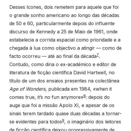
Desses ícones, dois remetem para aquele que foi
o grande sonho americano ao longo das décadas
de 50 e 60, particularmente depois do influente
discurso de Kennedy a 25 de Maio de 1961, onde
estabelecia a corrida espacial como prioridade e a
chegada à lua como objectivo a atingir — como de
7
facto ocorreu — até ao final da década
.
Contudo, como diria o ex-académico e editor de
literatura de ficção científica David Hartwell, no
título de um dos ensaios presentes na colectânea
Age of Wonders
, publicada em 1984, «when it
8
comes true, it’s no fun anymore»
: depois do
auge que foi a missão Apolo XI, e apesar de os
sinais terem tardado quase duas décadas a tornar-
9
se evidentes para todos
, o imaginário dos leitores
de ficção científica deixou progressivamente de