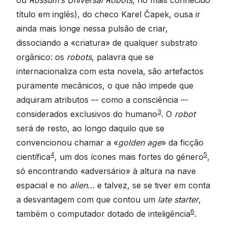
título em inglês), do checo Karel Čapek, ousa ir
ainda mais longe nessa pulsão de criar,
dissociando a «criatura» de qualquer substrato
orgânico: os
robots
, palavra que se
internacionaliza com esta novela, são artefactos
puramente mecânicos, o que não impede que
adquiram atributos –- como a consciência –-
3
considerados exclusivos do humano
. O
robot
será de resto, ao longo daquilo que se
convencionou chamar a «
golden age
» da ficção
4
5
científica
, um dos ícones mais fortes do género
,
só encontrando «adversário» à altura na nave
espacial e no
alien
… e talvez, se se tiver em conta
a desvantagem com que contou um
late starter
,
6
também o computador dotado de inteligência
.