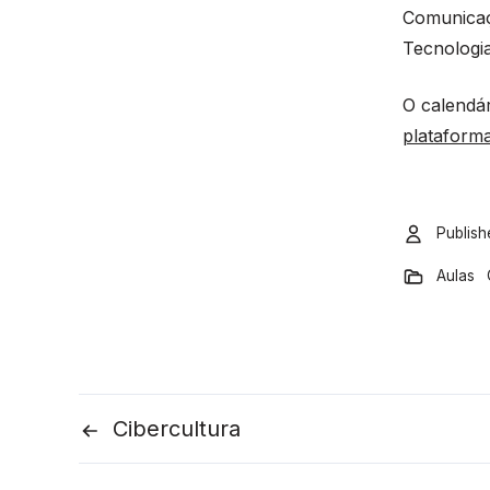
Comunicaç
Tecnologia
O calendár
plataform
Publis
Aulas
Cibercultura
Post