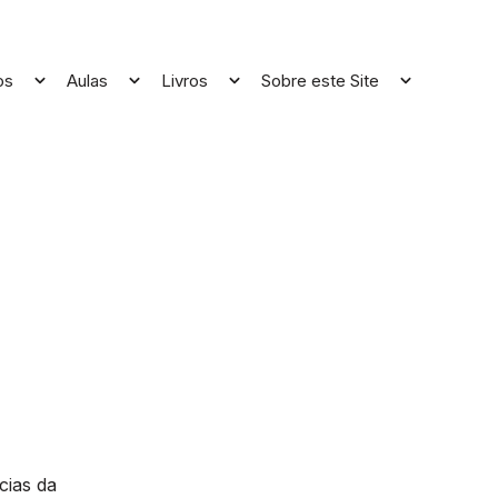
os
Aulas
Livros
Sobre este Site
Open
Open
Open
Open
menu
menu
menu
menu
cias da