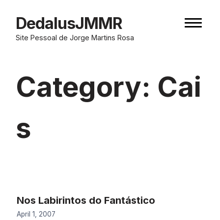
Skip
to
DedalusJMMR
Naviga
content
button
Site Pessoal de Jorge Martins Rosa
Category:
Cai
s
Nos Labirintos do Fantástico
April 1, 2007