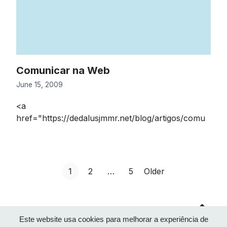
Comunicar na Web
June 15, 2009
<a
href="https://dedalusjmmr.net/blog/artigos/comu
Posts
G
G
G
1
2
…
5
Older
o
o
o
Go
t
t
t
pagination
to
top
o
o
o
Este website usa cookies para melhorar a experiência de