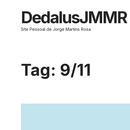
Skip
to
DedalusJMMR
content
Site Pessoal de Jorge Martins Rosa
Tag:
9/11