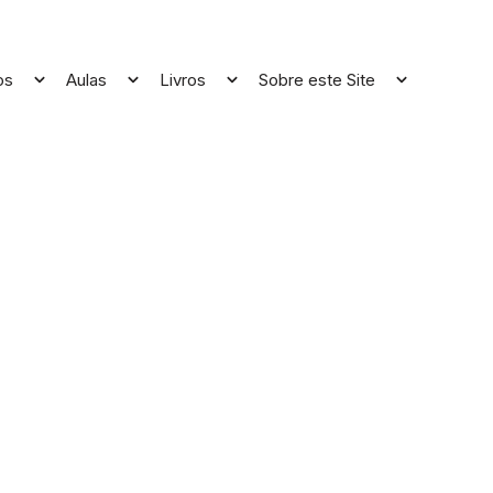
os
Aulas
Livros
Sobre este Site
Open
Open
Open
Open
menu
menu
menu
menu