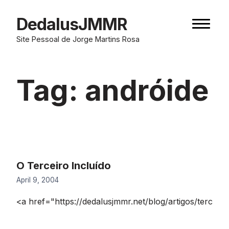
Skip
to
DedalusJMMR
Naviga
content
button
Site Pessoal de Jorge Martins Rosa
Tag:
andróide
O Terceiro Incluído
April 9, 2004
<a href="https://dedalusjmmr.net/blog/artigos/terc