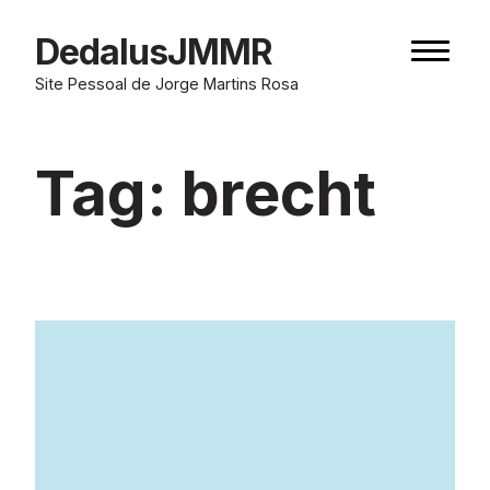
Skip
to
DedalusJMMR
Naviga
content
button
Site Pessoal de Jorge Martins Rosa
Tag:
brecht