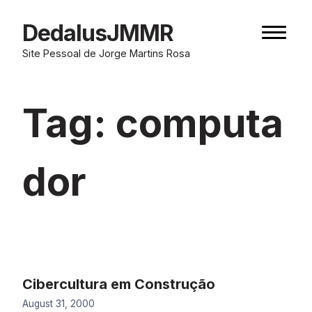
Skip
to
DedalusJMMR
Naviga
content
button
Site Pessoal de Jorge Martins Rosa
Tag:
computa
dor
Cibercultura em Construção
August 31, 2000