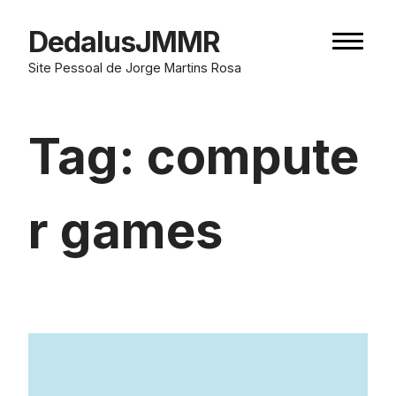
Skip
to
DedalusJMMR
Naviga
content
button
Site Pessoal de Jorge Martins Rosa
Tag:
compute
r games