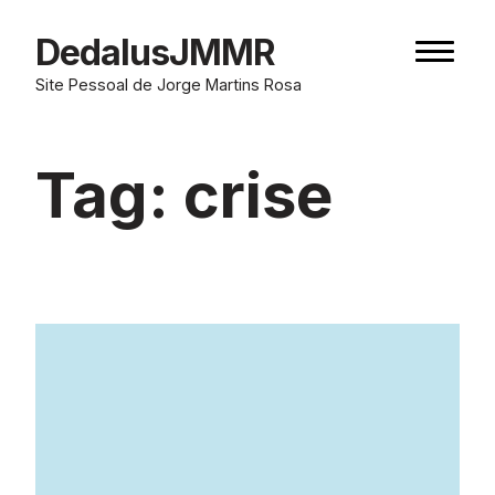
Skip
to
DedalusJMMR
Naviga
content
button
Site Pessoal de Jorge Martins Rosa
Tag:
crise