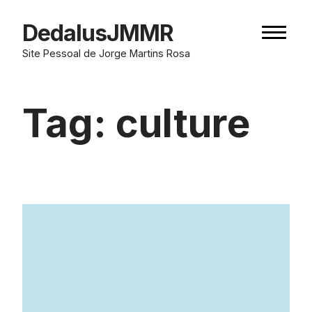
Skip
to
DedalusJMMR
Naviga
content
button
Site Pessoal de Jorge Martins Rosa
Tag:
culture