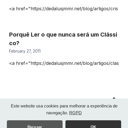
<a href="https://dedalusjmmr.net/blog/artigos/cris
Porquê Ler o que nunca será um Clássi
co?
February 27, 2011
<a href="https://dedalusjmmr.net/blog/artigos/clas
Go
to
top
Este website usa cookies para melhorar a experiência de
navegação.
RGPD
Proudly powered by WordPress
Kiyono theme made by
Benachi
Recusar
OK