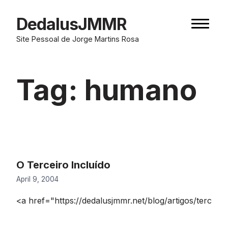
Skip
to
DedalusJMMR
Naviga
content
button
Site Pessoal de Jorge Martins Rosa
Tag:
humano
O Terceiro Incluído
April 9, 2004
<a href="https://dedalusjmmr.net/blog/artigos/terc