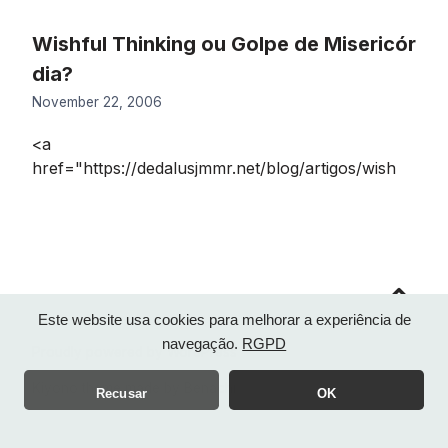
Wishful Thinking ou Golpe de Misericór
dia?
November 22, 2006
<a
href="https://dedalusjmmr.net/blog/artigos/wish
Go
to
top
Este website usa cookies para melhorar a experiência de
navegação.
RGPD
Proudly powered by WordPress
Kiyono theme made by
Benachi
Recusar
OK