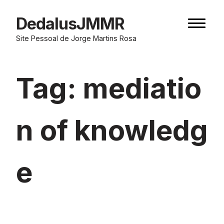
Skip
to
DedalusJMMR
Naviga
content
button
Site Pessoal de Jorge Martins Rosa
Tag:
mediatio
n of knowledg
e