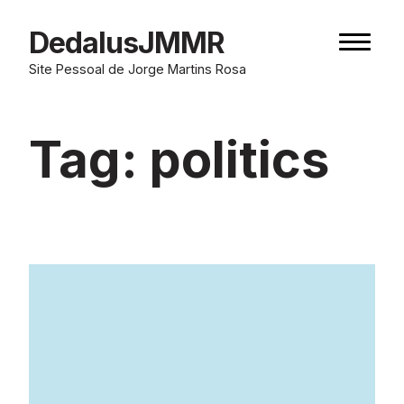
Skip
to
DedalusJMMR
Naviga
content
button
Site Pessoal de Jorge Martins Rosa
Tag:
politics