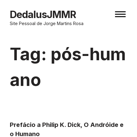
Skip
to
DedalusJMMR
Naviga
content
button
Site Pessoal de Jorge Martins Rosa
Tag:
pós-hum
ano
Prefácio a Philip K. Dick, O Andróide e
o Humano