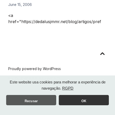
June 15, 2006
<a
href="https://dedalusjmmr.net/blog/artigos/pref
Go
to
top
Proudly powered by WordPress
Kiyono theme made by
Benachi
Este website usa cookies para melhorar a experiência de
navegação.
RGPD
Recusar
OK