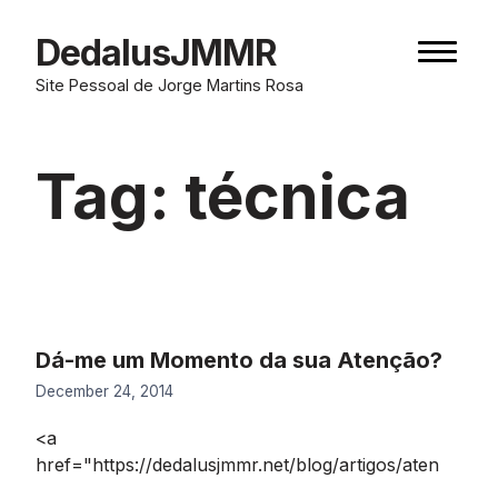
Skip
to
DedalusJMMR
Naviga
content
button
Site Pessoal de Jorge Martins Rosa
Tag:
técnica
Dá-me um Momento da sua Atenção?
December 24, 2014
<a
href="https://dedalusjmmr.net/blog/artigos/aten