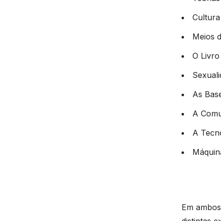
Cultur
Meios 
O Livro
Sexuali
As Bas
A Comu
A Tecno
Máquin
Em ambos 
distintas 