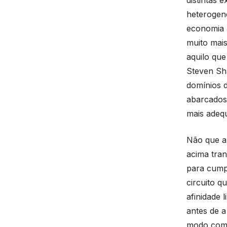
heterogen
economia à
muito mai
aquilo que
Steven Sha
domínios d
abarcados 
mais adeq
Não que a
acima tran
para cumpr
circuito q
afinidade l
antes de a
modo como