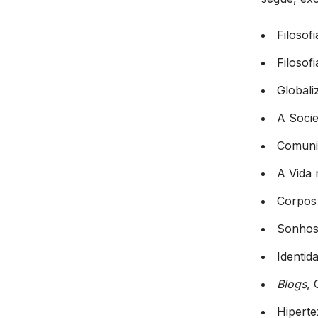
Filosof
Filosof
Globali
A Soci
Comunid
A Vida 
Corpos 
Sonhos
Identid
Blogs
,
Hipertex