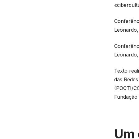
«cibercult
Conferênci
Leonardo
Conferênci
Leonardo
Texto real
das Redes
(POCTI/CO
Fundação 
Um 