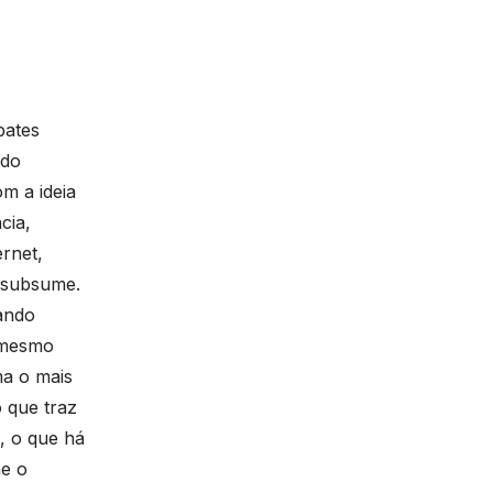
bates
 do
m a ideia
cia,
rnet,
a subsume.
ando
 mesmo
ma o mais
o que traz
, o que há
he o