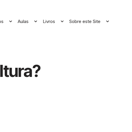
os
Aulas
Livros
Sobre este Site
Open
Open
Open
Open
menu
menu
menu
menu
ltura?