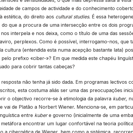
eidade de campos de actividade e do conhecimento coberto
 estética, do direito aos
cultural studies
. É essa heterogene
s do que a procura de uma intersecção entre os dois prog
 nos interpela e nos deixa, como o título de uma das sessõ
viro, perplexos. Como é possível, interrogamo-nos, que t
a cultura (entendida esta numa acepção bastante lata) po
pelo prefixo «ciber-»? Em que medida este chapéu linguíst
uado para cobrir tantas cabeças?
 resposta não tenha já sido dada. Em programas lectivos 
scritos, esta costuma aliás ser uma das preocupações inici
ir o objectivo recorre-se à etimologia da palavra
kuber
, n
ue vai de Platão a Norbert Wiener. Menciona-se, em particul
inguística entre
kuber
e governo (inicialmente de uma emb
 metáfora encontrar um lugar confortável na teoria política
 a cibernética de Wiener, bem como a sistémica, recorre