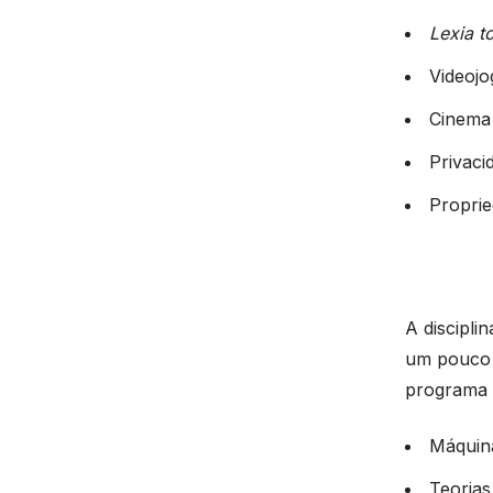
Lexia t
Videojo
Cinema 
Privaci
Proprie
A discipl
um pouco m
programa f
Máquin
Teorias