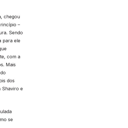
ra, chegou
rincípio –
tura. Sendo
a para ele
que
nte, com a
os. Mais
(do
ois dos
 Shaviro e
tulada
omo se