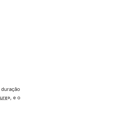
e duração
ture
», e o