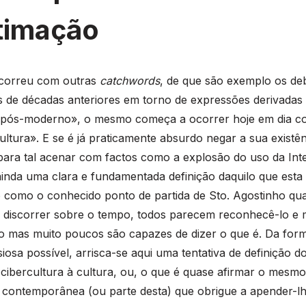
itimação
correu com outras
catchwords
, de que são exemplo os de
is de décadas anteriores em torno de expressões derivadas
 «pós-moderno», o mesmo começa a ocorrer hoje em dia co
ultura». E se é já praticamente absurdo negar a sua existên
ara tal acenar com factos como a explosão do uso da Inte
ainda uma clara e fundamentada definição daquilo que est
como o conhecido ponto de partida de Sto. Agostinho qu
 discorrer sobre o tempo, todos parecem reconhecê-lo e
-lo mas muito poucos são capazes de dizer o que é. Da for
iosa possível, arrisca-se aqui uma tentativa de definição d
cibercultura à cultura, ou, o que é quase afirmar o mesmo
a contemporânea (ou parte desta) que obrigue a apender-l