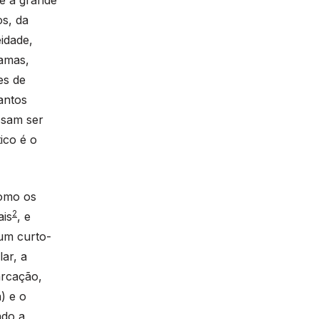
s, da
idade,
ramas,
es de
antos
ssam ser
ico é o
como os
2
ais
, e
um curto-
ar, a
arcação,
) e o
ndo a