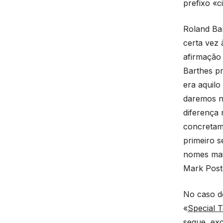
prefixo «c
Roland Bar
certa vez 
afirmação 
Barthes pr
era aquil
daremos na
diferença 
concretame
primeiro s
nomes mai
Mark Post
No caso de
«
Special T
segue, exc