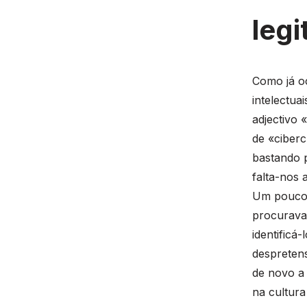
leg
Como já o
intelectua
adjectivo
de «ciberc
bastando p
falta-nos 
Um pouco 
procurava
identificá
despretens
de novo a 
na cultur