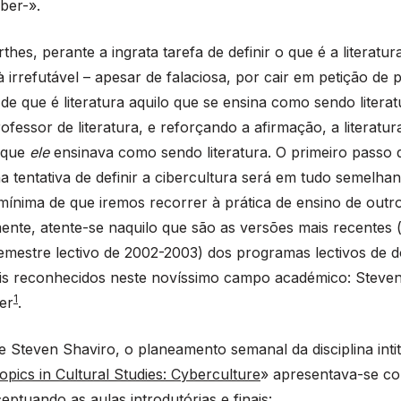
iber-».
thes, perante a ingrata tarefa de definir o que é a literatu
à irrefutável – apesar de falaciosa, por cair em petição de p
de que é literatura aquilo que se ensina como sendo litera
ofessor de literatura, e reforçando a afirmação, a literatur
o que
ele
ensinava como sendo literatura. O primeiro passo 
 tentativa de definir a cibercultura será em tudo semelha
mínima de que iremos recorrer à prática de ensino de outr
nte, atente-se naquilo que são as versões mais recentes 
emestre lectivo de 2002-2003) dos programas lectivos de d
s reconhecidos neste novíssimo campo académico: Steven
1
er
.
 Steven Shaviro, o planeamento semanal da disciplina inti
opics in Cultural Studies: Cyberculture
» apresentava-se c
eptuando as aulas introdutórias e finais: