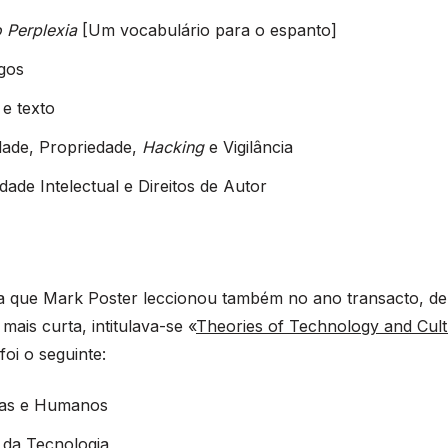
o Perplexia
[Um vocabulário para o espanto]
gos
e texto
dade, Propriedade,
Hacking
e Vigilância
dade Intelectual e Direitos de Autor
ina que Mark Poster leccionou também no ano transacto, d
ais curta, intitulava-se «
Theories of Technology and Cul
oi o seguinte:
as e Humanos
 da Tecnologia