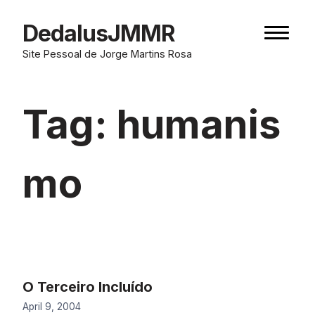
Skip
to
DedalusJMMR
Naviga
content
button
Site Pessoal de Jorge Martins Rosa
Tag:
humanis
mo
O Terceiro Incluído
April 9, 2004