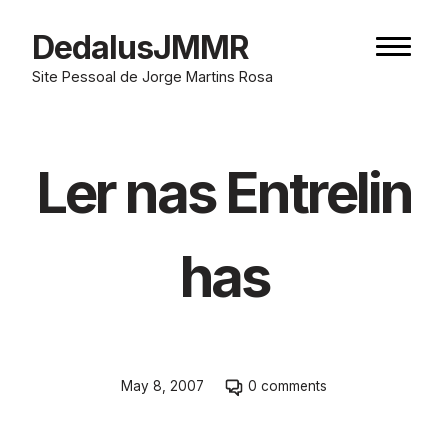
Skip
to
DedalusJMMR
Naviga
content
button
Site Pessoal de Jorge Martins Rosa
Ler nas Entrelin
has
Skip
May 8, 2007
0 comments
to
comment