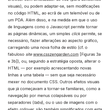
visuais), ou podem adaptar-se, sem modificações
no código HTML, ao ecrã de um telemóvel ou de
um PDA. Além disso, e na medida em que o uso
de linguagens como o Javascript permite tornar
as páginas dinâmicas, um simples
click
permite, se
necessário, fazer alterações ao aspecto gráfico,
carregando uma nova folha de estilo (cf. o
fabuloso
site
www.csszengarden.com
[Figuras 3a
e 3b]), ou, seguindo a estratégia oposta, alterar o
HTML — por exemplo acrescentando novas
linhas a uma tabela — sem que seja necessário
mexer no documento CSS. Outros efeitos visuais
que já começavam a tornar-se familiares, como a
navegação por menus colapsáveis ou por
separadores (
tabs
), ou o uso de imagens com o
efeito
rollover
, são também simplificados com esta