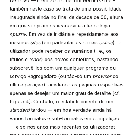
De novo — e em abono de Tim Berners-Lee –,
também neste caso se trata de uma possibilidade
inaugurada ainda no final da década de 90, altura
em que surgiram os «canais» e a tecnologia
«
push
». Em vez de ir diária e repetidamente aos
mesmos
sites
(em particular os jornais
online
), o
utilizador pode receber os sumários (i. e., os
títulos e
leads
) dos novos conteúdos, bastando
subscrevê-los com um qualquer programa ou
serviço «agregador» (ou tão-só um
browser
de
última geração), acedendo às páginas respectivas
apenas se desejar um maior grau de detalhe [cf.
Figura 4]. Contudo, o estabelecimento de um
standard
tardou — em boa verdade ainda há
vários formatos e sub-formatos em competição
— e só nos anos mais recentes os utilizadores