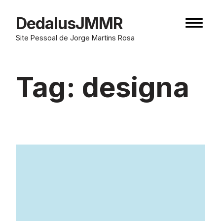
Skip
to
DedalusJMMR
Naviga
content
button
Site Pessoal de Jorge Martins Rosa
Tag:
designa