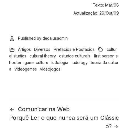
Texto: Mar/08
Actualização: 29/Out/09
Published by
dedalusadmin
Artigos
Diversos
Prefácios e Posfácios
cultur
al studies
cultural theory
estudos culturais
first person s
hooter
game culture
ludologia
ludology
teoria da cultur
a
videogames
videojogos
Comunicar na Web
Post
Porquê Ler o que nunca será um Clássic
o?