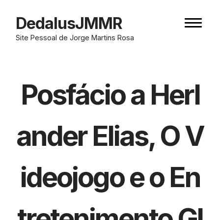
Skip
to
DedalusJMMR
Naviga
content
button
Site Pessoal de Jorge Martins Rosa
Posfácio a Herl
ander Elias, O V
ideojogo e o En
tretenimento Gl