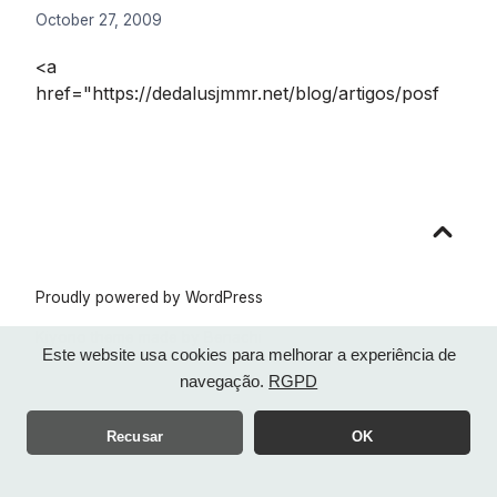
October 27, 2009
<a
href="https://dedalusjmmr.net/blog/artigos/posf
Go
to
top
Proudly powered by WordPress
Kiyono theme made by
Benachi
Este website usa cookies para melhorar a experiência de
navegação.
RGPD
Recusar
OK