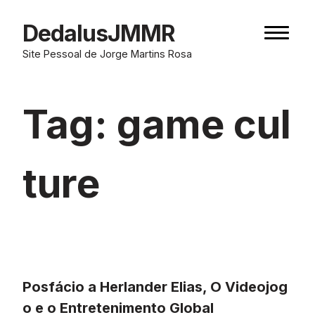
Skip
to
DedalusJMMR
Naviga
content
button
Site Pessoal de Jorge Martins Rosa
Tag:
game cul
ture
Posfácio a Herlander Elias, O Videojog
o e o Entretenimento Global