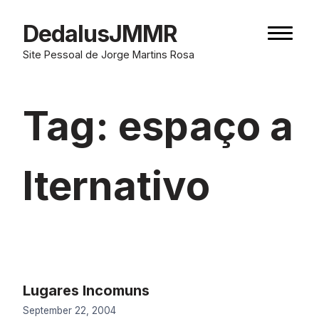
Skip
to
DedalusJMMR
Naviga
content
button
Site Pessoal de Jorge Martins Rosa
Tag:
espaço a
lternativo
Lugares Incomuns
September 22, 2004