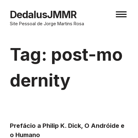
Skip
to
DedalusJMMR
Naviga
content
button
Site Pessoal de Jorge Martins Rosa
Tag:
post-mo
dernity
Prefácio a Philip K. Dick, O Andróide e
o Humano