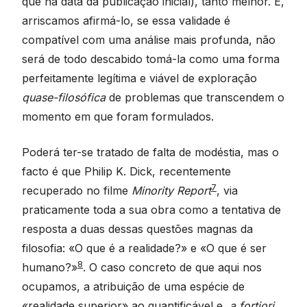
que na data da publicação inicial), tanto melhor. E,
arriscamos afirmá-lo, se essa validade é
compatível com uma análise mais profunda, não
será de todo descabido tomá-la como uma forma
perfeitamente legítima e viável de exploração
quase-filosófica
de problemas que transcendem o
momento em que foram formulados.
Poderá ter-se tratado de falta de modéstia, mas o
facto é que Philip K. Dick, recentemente
7
recuperado no filme
Minority Report
, via
praticamente toda a sua obra como a tentativa de
resposta a duas dessas questões magnas da
filosofia: «O que é a realidade?» e «O que é ser
8
humano?»
. O caso concreto de que aqui nos
ocupamos, a atribuição de uma espécie de
«realidade superior» ao quantificável e,
a fortiori
,