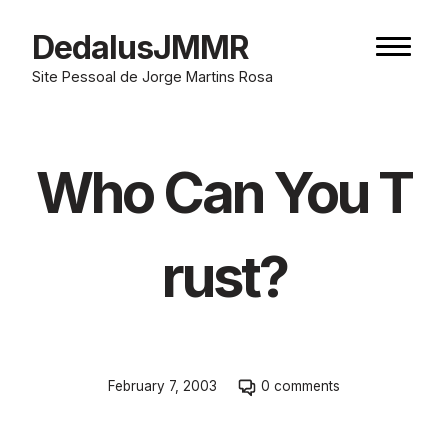
Skip
to
DedalusJMMR
Naviga
content
button
Site Pessoal de Jorge Martins Rosa
Who Can You T
rust?
Skip
February 7, 2003
0 comments
to
comment