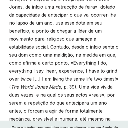
Jones, de início uma «atracção de feira», dotado
da capacidade de antecipar o que vai ocorrer-lhe
no lapso de um ano, usa esse dote em seu
benefício, a ponto de chegar a líder de um
movimento para-religioso que ameaça a
estabilidade social. Contudo, desde o início sente o
seu dom como uma maldição, na medida em que,
como afirma a certo ponto, «Everything I do,
everything I say, hear, experience, I have to grind
over twice […] I am living the same life two times!»
(
The World Jones Made
, p. 39). Uma vida vivida
duas vezes, e na qual os seus actos «reais», por
serem a repetição do que antecipara um ano
antes, o forçam a agir de forma totalmente
mecânica, previsível e inumana, até mesmo na
«decisão» derradeira e automisericordiosa que o