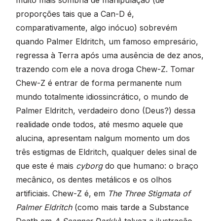
proporções tais que a Can-D é,
comparativamente, algo inócuo) sobrevém
quando Palmer Eldritch, um famoso empresário,
regressa à Terra após uma ausência de dez anos,
trazendo com ele a nova droga Chew-Z. Tomar
Chew-Z é entrar de forma permanente num
mundo totalmente idiossincrático, o mundo de
Palmer Eldritch, verdadeiro dono (Deus?) dessa
realidade onde todos, até mesmo aquele que
alucina, apresentam nalgum momento um dos
três estigmas de Eldritch, qualquer deles sinal de
que este é mais
cyborg
do que humano: o braço
mecânico, os dentes metálicos e os olhos
artificiais. Chew-Z é, em
The Three Stigmata of
Palmer Eldritch
(como mais tarde a Substance
Death em
A Scanner Darkly
) talvez a ilustração