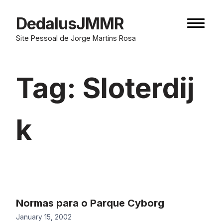
Skip
to
DedalusJMMR
Naviga
content
button
Site Pessoal de Jorge Martins Rosa
Tag:
Sloterdij
k
Normas para o Parque Cyborg
January 15, 2002